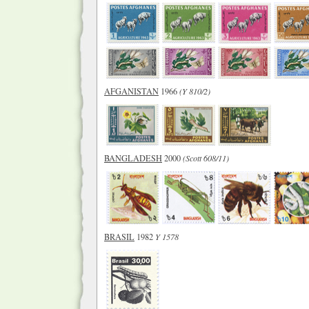
AFGANISTAN
1966
(Y 810/2)
BANGLADESH
2000
(Scott 608/11)
BRASIL
1982
Y 1578