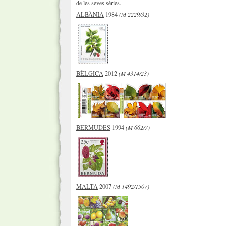
de les seves sèries.
ALBÀNIA
1984
(M 2229/32)
BÈLGICA
2012
(M 4314/23)
BERMUDES
1994
(M 662/7)
MALTA
2007
(M 1492/1507)