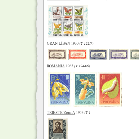
GRAN LÍBAN
1930
(Y 122/7)
ROMANIA
1963
(Y 1944/6)
TRIESTE Zona A
1953
(Y )