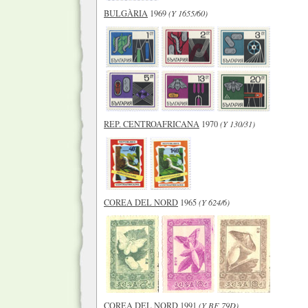
BULGÀRIA
1969
(Y 1655/60)
REP. CENTROAFRICANA
1970
(Y 130/31)
COREA DEL NORD
1965
(Y 624/6)
COREA DEL NORD
1991
(Y BF 79D)