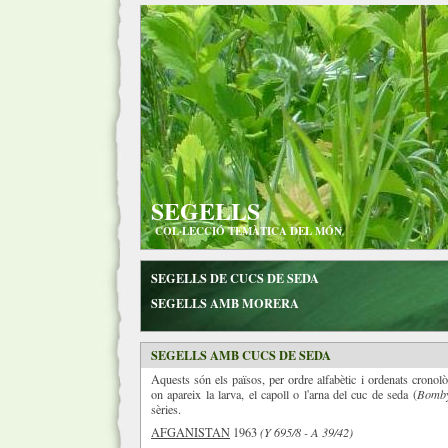
SEGELLS
COL·LECCIÓ TEMÀTICA DEL MÓN
SEGELLS DE CUCS DE SEDA
SEGELLS AMB MORERA
SEGELLS AMB CUCS DE SEDA
Aquests són els països, per ordre alfabètic i ordenats crono
on apareix la larva, el capoll o l'arna del cuc de seda (
Bomby
sèries.
AFGANISTAN
1963
(Y 695/8 - A 39/42)