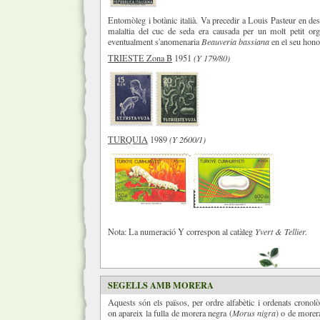
Entomòleg i botànic italià. Va precedir a Louis Pasteur en de
malaltia del cuc de seda era causada per un molt petit org
eventualment s'anomenaria
Beauveria bassiana
en el seu hono
TRIESTE Zona B
1951
(Y 179/80)
TURQUIA
1989
(Y 2600/1)
Nota: La numeració Y correspon al catàleg
Yvert & Tellier.
SEGELLS AMB MORERA
Aquests són els països, per ordre alfabètic i ordenats crono
on apareix la fulla de morera negra (
Morus nigra
) o de morer