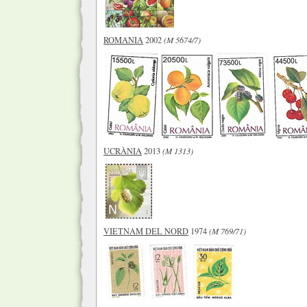
ROMANIA
2002
(M 5674/7)
UCRÀNIA
2013
(M 1313)
VIETNAM DEL NORD
1974
(M 769/71)