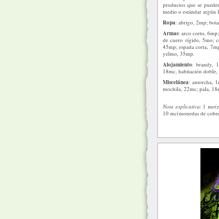
productos que se pueden
medio o estándar según l
Ropa
: abrigo, 2mp; bot
Armas
: arco corto, 6mp
de cuero rígido, 5mo; c
45mp; espada corta, 7mp
yelmo, 35mp.
Alojamiento
: brandy, 1
18mc, habitación doble,
Miscelánea
: antorcha, 
mochila, 22mc; pala, 18m
Nota explicativa
: 1 mo(
10 mc(monedas de cobre