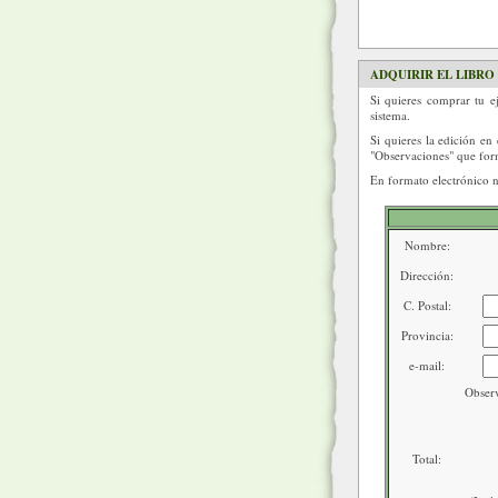
ADQUIRIR EL LIBRO
Si quieres comprar tu 
sistema.
Si quieres la edición en
"Observaciones" que form
En formato electrónico n
Nombre:
Dirección:
C. Postal:
Provincia:
e-mail:
Observ
Total: