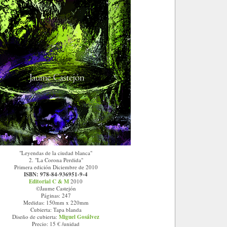
"Leyendas de la ciudad blanca"
2. "La Corona Perdida"
Primera edición Diciembre de 2010
ISBN: 978-84-936951-9-4
Editorial C & M
2010
©Jaume Castejón
Páginas: 247
Medidas: 150mm x 220mm
Cubierta: Tapa blanda
Diseño de cubierta:
Miguel Gosálvez
Precio: 15 € /unidad