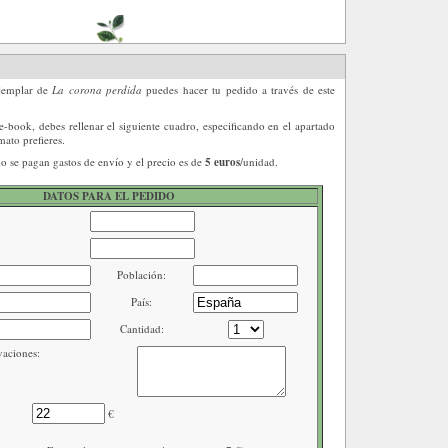
ejemplar de
La corona perdida
puedes hacer tu pedido a través de este
 e-book, debes rellenar el siguiente cuadro, especificando en el apartado
ato prefieres.
o se pagan gastos de envío y el precio es de
5 euros
/unidad.
DATOS PARA EL PEDIDO
Población:
País:
Cantidad:
aciones:
€