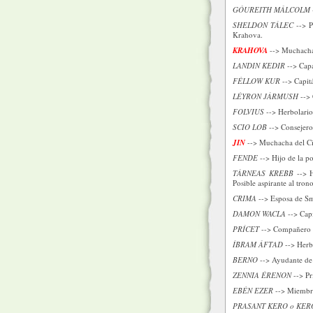
GÓUREITH MÁLCOLM
SHELDON TÁLEC
--> P
Krahova.
KRAHOVA
--> Muchacha 
LANDIN KEDIR
--> Capa
FÉLLOW KUR
--> Capitá
LÉYRON JÁRMUSH
--> 
FOLVIUS
--> Herbolario 
SCIO LOB
--> Consejero 
JIN
--> Muchacha del Cír
FENDE
--> Hijo de la p
TÁRNEAS KREBB
--> H
Posible aspirante al trono
CRIMA
--> Esposa de Sm
DAMON WACLA
--> Capi
PRÍCET
--> Compañero d
ÍBRAM ÁFTAD
--> Herb
BERNO
--> Ayudante de
ZENNIA ÉRENON
--> Pr
EBÉN EZER
--> Miembro
PRASANT KERO o KERO