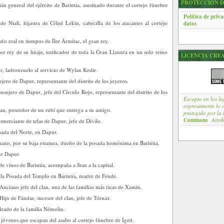
PROTECCIÓN D
án general del ejército de Barintia, asesinado durante el cortejo fúnebre
Política de priv
de Niali, hijastra de Céled Lekin, cabecilla de los atacantes al cortejo
datos
fo real en tiempos de Íler Ármitac, el gran rey.
er rey de su linaje, unificador de toda la Gran Llanura en un solo reino
LICENCIA CRE
, ladronzuelo al servicio de Wylan Kedir.
jero de Dapur, representante del distrito de los joyeros.
nsejero de Dapur, jefe del Círculo Rojo, representante del distrito de los
Excepto en los lu
expresamente lo co
n, poseedor de un rubí que entrega a su amigo.
protegido por la 
Commons
Attrib
merciante de telas de Dapur, jefe de Dívilo.
ada del Norte, en Dapur.
ano, por su baja estatura, dueño de la posada homónima en Barintia.
de Dapur.
e vinos de Barintia, acompaña a Stan a la capital.
 la Posada del Templo en Barintia, madre de Fende.
Anciano jefe del clan, una de las familias más ricas de Xamin.
Hijo de Fándar, sucesor del clan, jefe de Tórnax.
eado de la familia Némolin.
 jóvenes que escapan del asalto al cortejo fúnebre de Íged.