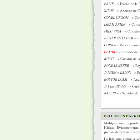
ÉRLIK
--> Dueño de la P
XILOS
--> Anciano de C
CÓNEL ÚRGOM
--> Con
ÍSKAM ARIEN
--> Conse
MILO VIXA
--> Conseje
FEITER MÁLCOLM
--> 
CORA
--> Mujer al cuida
ÉLTOR
--> Cazador de 
RÍBOT
--> Cazador de l
FÓNEAS KREBB
--> Rey
JANSEN
=
KALON
--> Pa
RÓSTOR LÚAM
--> Anci
JAFER HYANS
--> Capit
KALENI
--> Sanador de 
PRECIOS EN HÁRKA
Múltiples son los produc
Hárkad. Evidentemente, 
precios determinados por 
La lista que vamos a ve