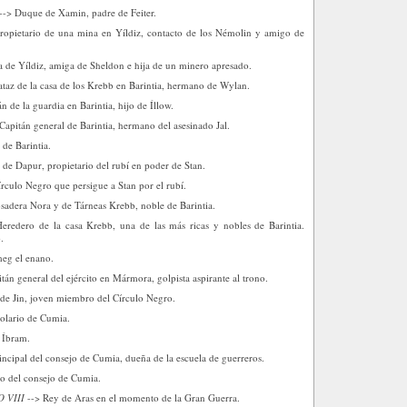
--> Duque de Xamin, padre de Feiter.
ropietario de una mina en Yíldiz, contacto de los Némolin y amigo de
de Yíldiz, amiga de Sheldon e hija de un minero apresado.
taz de la casa de los Krebb en Barintia, hermano de Wylan.
n de la guardia en Barintia, hijo de Íllow.
Capitán general de Barintia, hermano del asesinado Jal.
de Barintia.
de Dapur, propietario del rubí en poder de Stan.
culo Negro que persigue a Stan por el rubí.
osadera Nora y de Tárneas Krebb, noble de Barintia.
eredero de la casa Krebb, una de las más ricas y nobles de Barintia.
.
eg el enano.
tán general del ejército en Mármora, golpista aspirante al trono.
e Jin, joven miembro del Círculo Negro.
olario de Cumia.
 Íbram.
incipal del consejo de Cumia, dueña de la escuela de guerreros.
 del consejo de Cumia.
 VIII
--> Rey de Aras en el momento de la Gran Guerra.