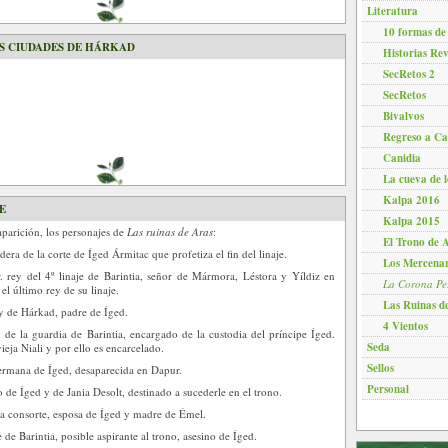
Literatura
10 formas de
S CIUDADES DE HÁRKAD
Historias Re
SecRetos 2
SecRetos
Bivalvos
Regreso a Ca
Canidia
La cueva de l
Kalpa 2016
E
Kalpa 2015
aparición, los personajes de
Las ruinas de Aras
:
El Trono de 
ra de la corte de Íged Ármitac que profetiza el fin del linaje.
Los Mercenar
. rey del 4º linaje de Barintia, señor de Mármora, Léstora y Yíldiz en
La Corona Per
el último rey de su linaje.
Las Ruinas d
y de Hárkad, padre de Íged.
4 Vientos
 de la guardia de Barintia, encargado de la custodia del príncipe Íged.
Seda
ieja Niali y por ello es encarcelado.
Sellos
rmana de Íged, desaparecida en Dapur.
Personal
 de Íged y de Jania Desolt, destinado a sucederle en el trono.
a consorte, esposa de Íged y madre de Émel.
de Barintia, posible aspirante al trono, asesino de Íged.