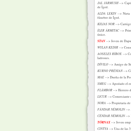
JAL JÁRMUSH
--> Capit
de Íged.
ALDA LEKIN
--> Nieta 
fúnebre de Íged.
KILIAS NOR
--> Cartógra
ÍLER ÁRMITAC
--> Prim
único.
STAN
--> Joven de Dapur
WYLAN KEDIR
--> Conse
AOSELES RÍBOX
--> Co
ladrones.
DÍVILO
--> Amigo de Sta
KURNO PRÉNIAN
--> Co
MAE
--> Dueña de la Pos
SMEG
--> Apodado el en
FLÁMBOR
--> Herrero 
LICUR
--> Comerciante d
NORA
--> Propietaria de
FÁNDAR NÉMOLIN
--> 
CÉNDAR NÉMOLIN
--> 
TÓRNAX
--> Joven empl
CINTYA
--> Una de las 3