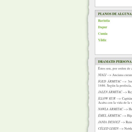
PLANOS DE ALGUNA
Barintia
Dapur
Cumia
Yíldiz
DRAMATIS PERSONA
Éstos son, por orden de 
NIALI
--> Anciana curande
ÍGED ÁRMITAC
--> 3er
1446. Según la profecía, 
JALEN ÁRMITAC
--> Re
ÍLLOW KUR
--> Capitán
Acaba con la vida de la v
NAWLA ÁRMITAC
--> He
ÉMEL ÁRMITAC
--> Hijo
JANIA DESOLT
--> Rein
CÉLED LEKIN
--> Noble 