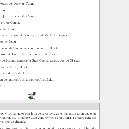
osada del Oeste en Cumia.
umia.
sejero y general de Cumia.
jero de Cumia.
ro de Cumia.
Hijo del duque de Xamin, llevado de Yíldiz a Aras.
do de Feiter.
la zona de Cumia, hermano menor de Ríbot.
a zona de Cumia, hermano mayor de Éltor.
 de Barintia antes de la Gran Guerra, antepasado de Tárneas.
dre de Éltor y Ríbot.
ano cabecilla de Aras.
án general de Aras, amigo de Alda Lekin.
Aras.
D
tos y los servicios con los que se comercian en las distintas ciudades de
cada ciudad o incluso cada zona dentro de una misma ciudad tiene sus
el tipo de clientela.
r a continuación está formada solamente por algunos de los diferentes