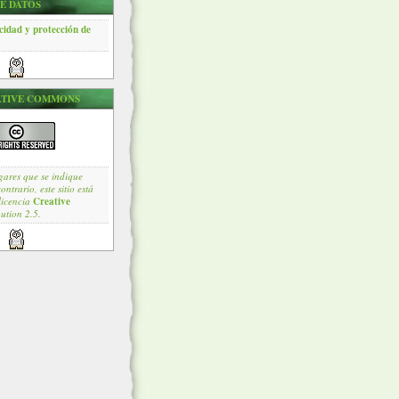
E DATOS
acidad y protección de
ATIVE COMMONS
gares que se indique
ntrario, este sitio está
licencia
Creative
ution 2.5.