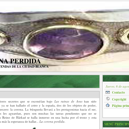
NA PERDIDA
YENDAS DE LA CIUDAD BLANCA
Jueves, 6 de ago
Contacto
Copyright
dores secretos que se escondían bajo
Las ruinas de Aras
han sido
 ya se han hallado el cetro y la espada, dos de los objetos de poder,
Página prin
ercero: la corona. La búsqueda llevará a los protagonistas hacia el sur,
s les aguardan, pues son muchas las tareas pendientes que no se
an Reino de Hárkad se halla inmerso en una lucha por el trono y esta
a más la esperanza de hallar...
La corona perdida
.
MENÚ PRINCIP