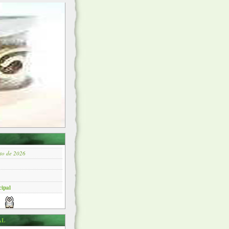
sto de 2026
cipal
AL