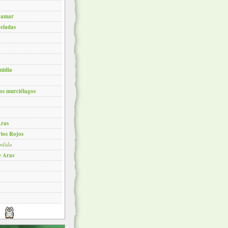
 amar
veladas
nidia
os murciélagos
Aras
ios Rojos
dida
e Aras