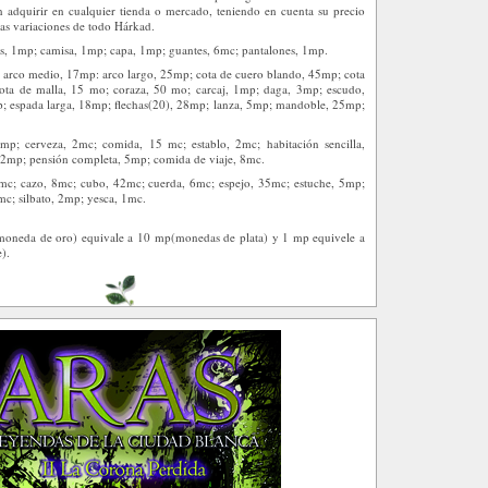
 adquirir en cualquier tienda o mercado, teniendo en cuenta su precio
as variaciones de todo Hárkad.
as, 1mp; camisa, 1mp; capa, 1mp; guantes, 6mc; pantalones, 1mp.
; arco medio, 17mp: arco largo, 25mp; cota de cuero blando, 45mp; cota
ota de malla, 15 mo; coraza, 50 mo; carcaj, 1mp; daga, 3mp; escudo,
; espada larga, 18mp; flechas(20), 28mp; lanza, 5mp; mandoble, 25mp;
mp; cerveza, 2mc; comida, 15 mc; establo, 2mc; habitación sencilla,
 2mp; pensión completa, 5mp; comida de viaje, 8mc.
1mc; cazo, 8mc; cubo, 42mc; cuerda, 6mc; espejo, 35mc; estuche, 5mp;
c; silbato, 2mp; yesca, 1mc.
moneda de oro) equivale a 10 mp(monedas de plata) y 1 mp equivele a
).