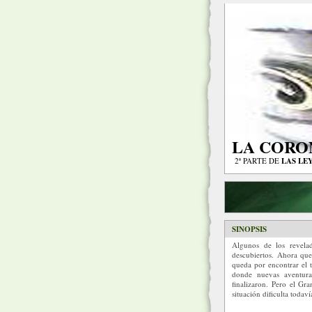
LA CORO
2ª PARTE DE
LAS LE
SINOPSIS
Algunos de los revela
descubiertos. Ahora que
queda por encontrar el t
donde nuevas aventura
finalizaron. Pero el Gr
situación dificulta todaví