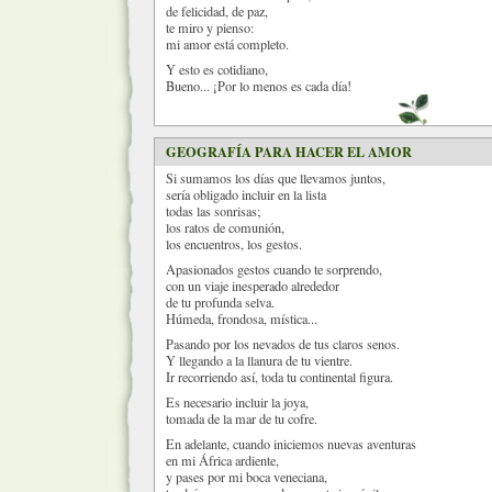
de felicidad, de paz,
te miro y pienso:
mi amor está completo.
Y esto es cotidiano,
Bueno... ¡Por lo menos es cada día!
GEOGRAFÍA PARA HACER EL AMOR
Si sumamos los días que llevamos juntos,
sería obligado incluir en la lista
todas las sonrisas;
los ratos de comunión,
los encuentros, los gestos.
Apasionados gestos cuando te sorprendo,
con un viaje inesperado alrededor
de tu profunda selva.
Húmeda, frondosa, mística...
Pasando por los nevados de tus claros senos.
Y llegando a la llanura de tu vientre.
Ir recorriendo así, toda tu continental figura.
Es necesario incluir la joya,
tomada de la mar de tu cofre.
En adelante, cuando iniciemos nuevas aventuras
en mi África ardiente,
y pases por mi boca veneciana,